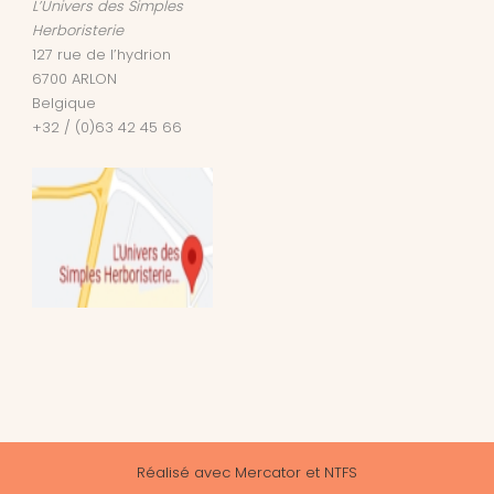
L’Univers des Simples
Herboristerie
127 rue de l’hydrion
6700
ARLON
Belgique
+32 / (0)63 42 45 66
Réalisé avec
Mercator
et
NTFS