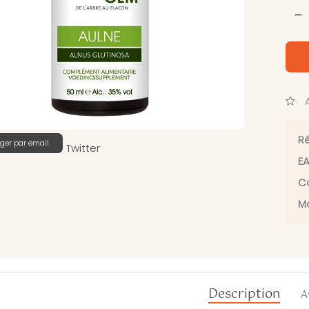
-
A
Ré
ger par email
Twitter
EA
Ca
Ma
Description
A