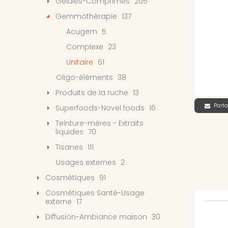
Gélules-Comprimés
205
Gemmothérapie
137
Acugem
5
Complexe
23
Unitaire
61
Oligo-éléments
38
Produits de la ruche
13
Parta
Superfoods-Novel foods
16
Teinture-mères - Extraits
liquides
70
Tisanes
111
Usages externes
2
Cosmétiques
91
Cosmétiques Santé-Usage
externe
17
Diffusion-Ambiance maison
30