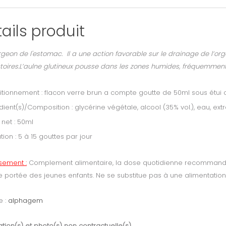
ails produit
geon de l'estomac. Il a une action favorable sur le drainage de l’org
atoires.L’aulne glutineux pousse dans les zones humides, fréquemment 
tionnement : flacon verre brun a compte goutte de 50ml sous étui 
dient(s)/Composition : glycérine végétale, alcool (35% vol.), eau, ext
 net : 50ml
ation : 5 à 15 gouttes par jour
ssement :
Complement alimentaire, la dose quotidienne recommandée
e portée des jeunes enfants. Ne se substitue pas à une alimentation 
 :
alphagem
tion(s) et photo(s) non contractuelle(s).