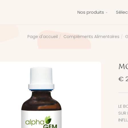
Nos produits
Sélec
Compléments Alimentaires
G
Page d'accueil
MG
€ 
LE B
SUR 
INFL