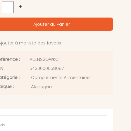
+
Ajouter au Panier
jouter à ma liste des favoris
férence :
AULNS2QWKC
N :
5430000058087
tégorie :
Compléments Alimentaires
rque :
Alphagem
vis