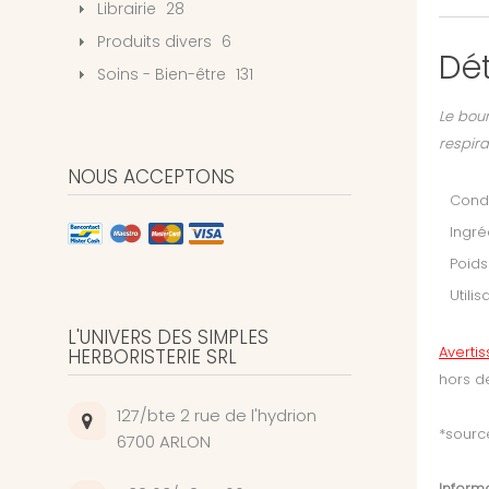
Librairie
28
Produits divers
6
Dét
Soins - Bien-être
131
Le bour
respir
NOUS ACCEPTONS
Condi
Ingré
Poids
Utilis
L'UNIVERS DES SIMPLES
Averti
HERBORISTERIE SRL
hors d
127/bte 2 rue de l'hydrion
*source
6700 ARLON
Informa