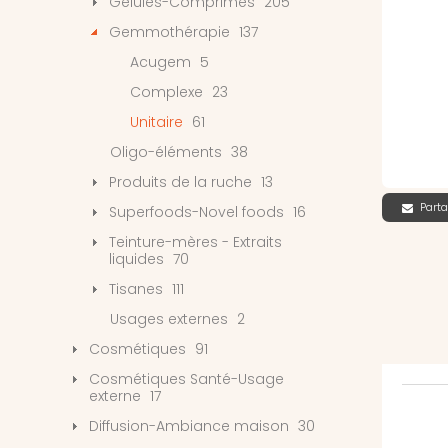
Gélules-Comprimés
205
Gemmothérapie
137
Acugem
5
Complexe
23
Unitaire
61
Oligo-éléments
38
Produits de la ruche
13
Parta
Superfoods-Novel foods
16
Teinture-mères - Extraits
liquides
70
Tisanes
111
Usages externes
2
Cosmétiques
91
Cosmétiques Santé-Usage
externe
17
Diffusion-Ambiance maison
30