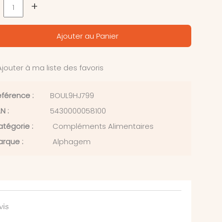
+
Ajouter au Panier
jouter à ma liste des favoris
férence :
BOUL9HJ799
N :
5430000058100
tégorie :
Compléments Alimentaires
rque :
Alphagem
vis