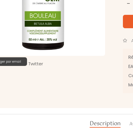
-
A
Ré
ger par email
Twitter
EA
Ca
Ma
Description
A