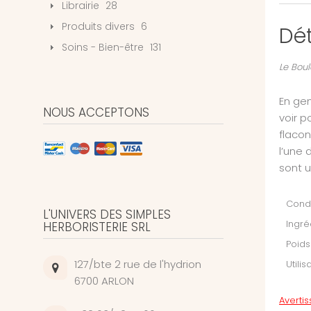
Librairie
28
Produits divers
6
Dét
Soins - Bien-être
131
Le Boul
En gem
NOUS ACCEPTONS
voir 
flacon
l’une 
sont u
Condi
L'UNIVERS DES SIMPLES
Ingré
HERBORISTERIE SRL
Poids
127/bte 2 rue de l'hydrion
Utilis
6700 ARLON
Averti