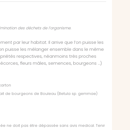
élimination des déchets de l’organisme.
nt par leur habitat. Il arrive que l’on puisse les
l’on puisse les mélanger ensemble dans le même
opriétés respectives, néanmoins très proches
 (écorces, fleurs mâles, semences, bourgeons …)
carton
extrait de bourgeons de Bouleau (Betula sp. gemmae)
 ne doit pas être dépassée sans avis medical. Tenir