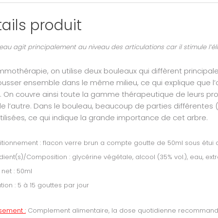
ails produit
eau agit principalement au niveau des articulations car il stimule l’
mothérapie, on utilise deux bouleaux qui diffèrent principaleme
pousser ensemble dans le même milieu, ce qui explique que 
. On couvre ainsi toute la gamme thérapeutique de leurs pr
de l’autre. Dans le bouleau, beaucoup de parties différentes
tilisées, ce qui indique la grande importance de cet arbre.
tionnement : flacon verre brun a compte goutte de 50ml sous étui 
dient(s)/Composition : glycérine végétale, alcool (35% vol.), eau, 
 net : 50ml
ation : 5 à 15 gouttes par jour
ssement :
Complement alimentaire, la dose quotidienne recommandée