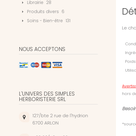
Librairie
28
Dét
Produits divers
6
Soins - Bien-être
131
Le cha
Condi
NOUS ACCEPTONS
Ingré
Poids
Utilis
Averti
L'UNIVERS DES SIMPLES
hors d
HERBORISTERIE SRL
Besoin
127/bte 2 rue de l'hydrion
6700 ARLON
*sourc