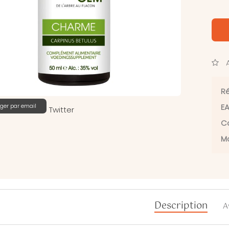
A
Ré
ger par email
EA
Twitter
Ca
Ma
Description
A