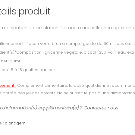
ails produit
rme soutient la circulation. Il procure une influence apaisante
tionnement : flacon verre brun a compte goutte de 50ml sous étui 
dient(s)/Composition : glycérine végétale, alcool (35% vol.), eau, ex
 net : 50ml
ation : 5 à 15 gouttes par jour
ssement :
Complement alimentaire, la dose quotidienne recommandée
e portée des jeunes enfants. Ne se substitue pas à une alimentation 
 d'information(s) supplémentaire(s) ?
Contactez nous
e :
alphagem