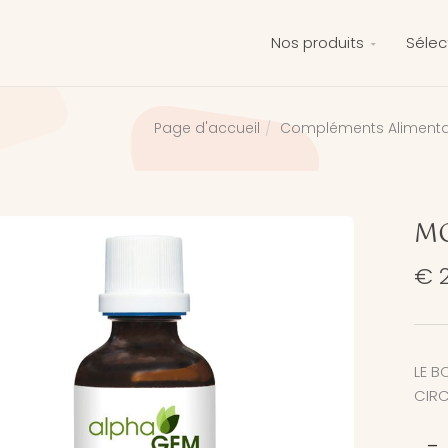
Nos produits
Sélec
Compléments Alimenta
Page d'accueil
M
€ 
LE B
CIRC
-