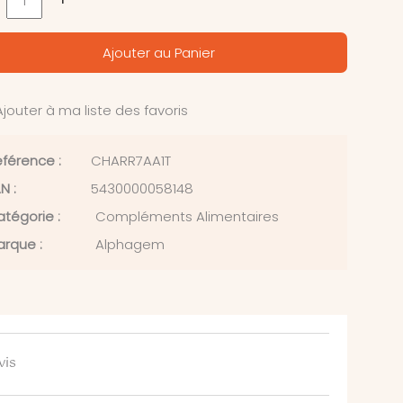
Ajouter au Panier
jouter à ma liste des favoris
férence :
CHARR7AA1T
N :
5430000058148
tégorie :
Compléments Alimentaires
rque :
Alphagem
vis