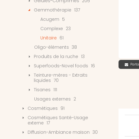
Gélules-Comprimés
205
Gemmothérapie
137
Acugem
5
Complexe
23
Unitaire
61
Oligo-éléments
38
Produits de la ruche
13
Parta
Superfoods-Novel foods
16
Teinture-mères - Extraits
liquides
70
Tisanes
111
Usages externes
2
Cosmétiques
91
Cosmétiques Santé-Usage
externe
17
Diffusion-Ambiance maison
30