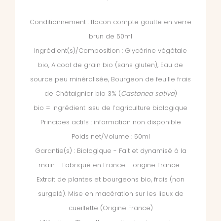
Conditionnement : flacon compte goutte en verre
brun de 50ml
Ingrédient(s)/Composition : Glycérine végétale
bio, Alcool de grain bio (sans gluten), Eau de
source peu minéralisée, Bourgeon de feuille frais
de Châtaignier bio 3% (
Castanea sativa
)
bio = ingrédient issu de l’agriculture biologique
Principes actifs : information non disponible
Poids net/Volume : 50ml
Garantie(s) : Biologique - Fait et dynamisé à la
main - Fabriqué en France - origine France-
Extrait de plantes et bourgeons bio, frais (non
surgelé). Mise en macération sur les lieux de
cueillette (Origine France)