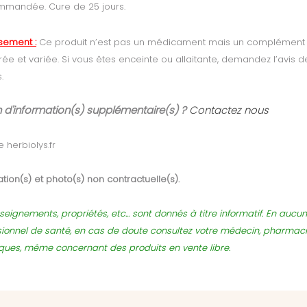
mmandée. Cure de 25 jours.
ssement :
Ce produit n’est pas un médicament mais un complément ali
brée et variée. Si vous êtes enceinte ou allaitante, demandez l’avis 
.
 d'information(s) supplémentaire(s) ?
Contactez nous
 herbiolys.fr
tion(s) et photo(s) non contractuelle(s).
seignements, propriétés, etc... sont donnés à titre informatif. En auc
sionnel de santé, en cas de doute consultez votre médecin, pharmac
sques, même concernant des produits en vente libre.