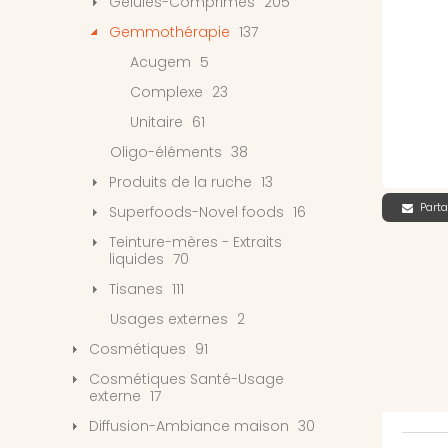
Gélules-Comprimés
205
Gemmothérapie
137
Acugem
5
Complexe
23
Unitaire
61
Oligo-éléments
38
Produits de la ruche
13
Parta
Superfoods-Novel foods
16
Teinture-mères - Extraits
liquides
70
Tisanes
111
Usages externes
2
Cosmétiques
91
Cosmétiques Santé-Usage
externe
17
Diffusion-Ambiance maison
30