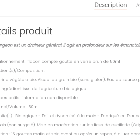
Description
A
ails produit
geon est un draineur général. Il agit en profondeur sur les émonctoires
tionnement : flacon compte goutte en verre brun de 50ml
dient(s)/Composition :
rine végétale bio, Alcool de grain bio (sans gluten), Eau de source p
 ingrédient issu de l’agriculture biologique
ipes actifs : information non disponible
 net/Volume : 50ml
tie(s) : Biologique - Fait et dynamisé à la main - Fabriqué en Franc
frais (non surgelé). Mise en macération sur les lieux de cueillette (Or
sation : 15 gouttes matin et soir, avant ou après un repas, à diluer 