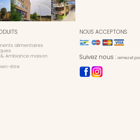
ODUITS
NOUS ACCEPTONS
ents alimentaires
ques
n & Ambiance maison
Suivez nous :
aimez et par
Bien-être