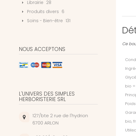
Librairie
28
Produits divers
6
Soins - Bien-être
131
Dét
Ce bour
NOUS ACCEPTONS
Condi
Ingré
Glycé
bio =
L'UNIVERS DES SIMPLES
Princ
HERBORISTERIE SRL
Poids
Garan
127/bte 2 rue de l'hydrion
bio, 
6700 ARLON
Utili