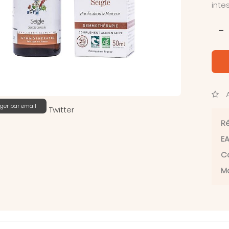
inte
-
A
ger par email
Twitter
Ré
EA
Ca
Ma