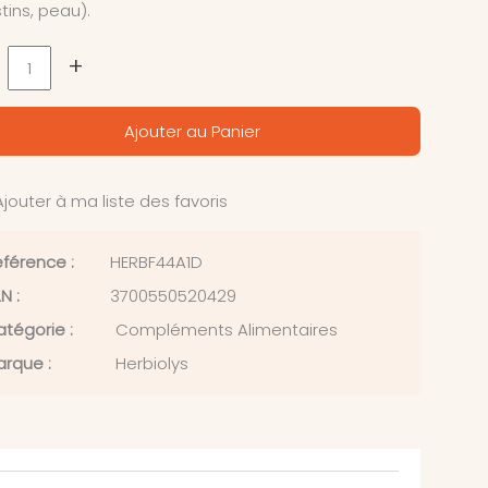
stins, peau).
+
Ajouter au Panier
jouter à ma liste des favoris
férence :
HERBF44A1D
N :
3700550520429
tégorie :
Compléments Alimentaires
rque :
Herbiolys