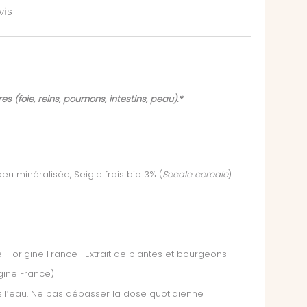
vis
 (foie, reins, poumons, intestins, peau).*
eu minéralisée, Seigle frais bio 3% (
Secale cereale
)
e - origine France- Extrait de plantes et bourgeons
igine France)
dans l’eau. Ne pas dépasser la dose quotidienne