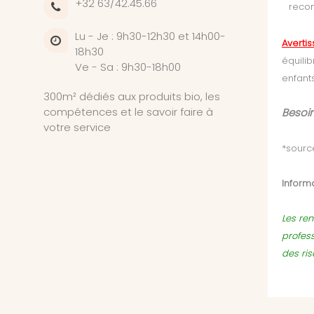
+32 63/42.45.66
reco
Lu - Je : 9h30-12h30 et 14h00-
Averti
18h30
équili
Ve - Sa : 9h30-18h00
enfants
300m² dédiés aux produits bio, les
compétences et le savoir faire à
Besoin
votre service
*source
Informa
Les ren
profes
des ri