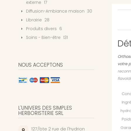
externe
17
Diffusion-Ambiance maison
30
Librairie
28
Produits divers
6
Soins - Bien-être
131
Dét
Orthos
votre p
NOUS ACCEPTONS
reconna
flavoïd
Condi
Ingré
L'UNIVERS DES SIMPLES
hydro
HERBORISTERIE SRL
Poids
Garan
127/bte 2 rue de l'hydrion