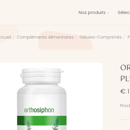
Nos produits
Sélec
Compléments Alimentaires
Gélules-Comprimés
P
ccueil
OR
PL
€ 1
Proc