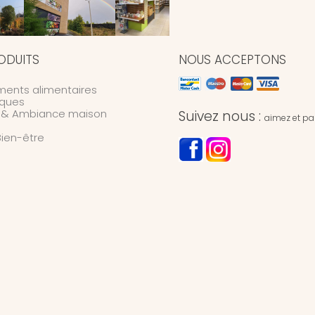
ODUITS
NOUS ACCEPTONS
ents alimentaires
ques
n & Ambiance maison
Suivez nous :
aimez et par
Bien-être