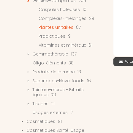
Gélules-Comprimés
205
Caspules huileuses
10
Complexes-mélanges
29
Plantes unitaires
87
Probiotiques
9
Vitamines et minéraux
61
Gemmothérapie
137
Parta
Oligo-éléments
38
Produits de la ruche
13
Superfoods-Novel foods
16
Teinture-mères - Extraits
liquides
70
Tisanes
111
Usages externes
2
Cosmétiques
91
Cosmétiques Santé-Usage