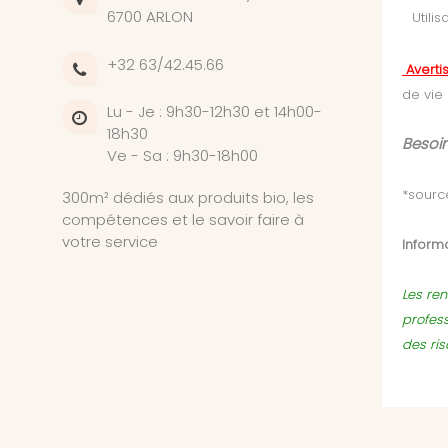
6700 ARLON
Utili
+32 63/42.45.66
Averti
de vie
Lu - Je : 9h30-12h30 et 14h00-
18h30
Besoin
Ve - Sa : 9h30-18h00
*sourc
300m² dédiés aux produits bio, les
compétences et le savoir faire à
votre service
Informa
Les ren
profes
des ri