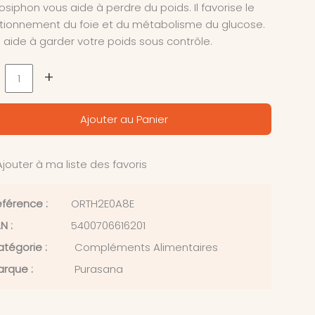
osiphon vous aide à perdre du poids. Il favorise le
tionnement du foie et du métabolisme du glucose.
 aide à garder votre poids sous contrôle.
+
Ajouter au Panier
jouter à ma liste des favoris
férence :
ORTH2E0A8E
N :
5400706616201
tégorie :
Compléments Alimentaires
rque :
Purasana