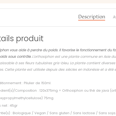
Description
A
ails produit
iphon vous aide à perdre du poids. Il favorise le fonctionnement du 
oids sous contrôle.
L'orthosiphon est une plante commune en Asie du 
issable à ses fleurs tubulaires gris-bleu. La plante contient divers
es. Cette plante est utilisée depuis des siècles en Indonésie et a ét
tionnement : Pilulier de 150ml.
dient(s)/Composition : 120x375mg = Orthosiphon ou thé de java (or
xypropylmethylcellulose) 75mg.
 net : 45gr
tie(s) : Biologique / Vegan / Sans gluten / Sans lactose / Sans soja.