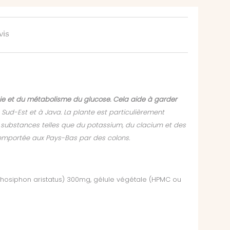
vis
foie et du métabolisme du glucose. Cela aide à garder
Sud-Est et à Java. La plante est particulièrement
es substances telles que du potassium, du clacium et des
é emportée aux Pays-Bas par des colons.
thosiphon aristatus) 300mg, gélule végétale (HPMC ou