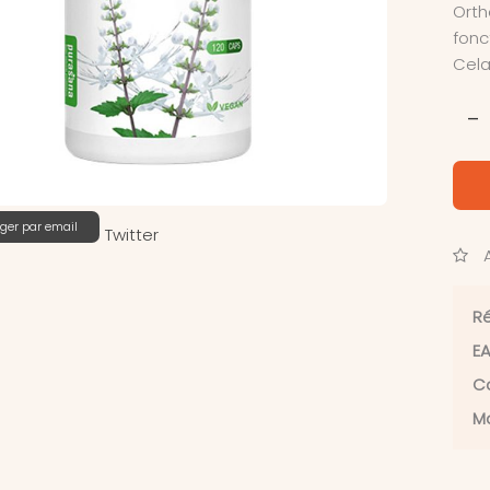
Orth
fonc
Cela
-
ger par email
Twitter
A
Ré
EA
Ca
Ma