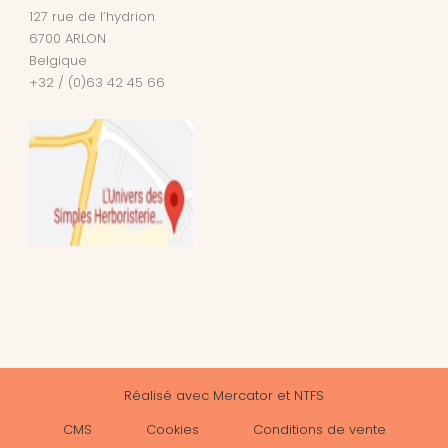
127 rue de l’hydrion
6700
ARLON
Belgique
+32 / (0)63 42 45 66
Réalisé avec
Mercator
et
NTFS
CMS
Cookies
Conditions de vente