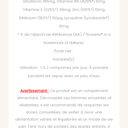
sitosterol) 185mg, Vitamine B6 (429%*) 6mg,
Vitamine E (325%*) 39mg, Zinc (100%*) 10mg,
Sélénium (182%*) 100µg, Lycopène (Lycobeads®)
10mg.
* % de l’Apport de Référence (A.R.) / Flowens® is a
trademark of Naturex.
Poids net :
Garantie(s) :
Utilisation : 1 à 2 comprimés par jour. À prendre
pendant les repas avec un peu d’eau.
Avertissement :
Ce produit est un complément
alimentaire. Déconseillé aux femmes enceintes et
allaitantes, il est recommandé de respecter les
doses conseillées, de veiller à avoir une
alimentation variée et équilibrée et un mode de vie
sain. Tenir hors de portées des jeunes enfants. A