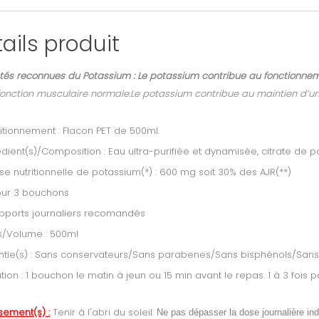
ails produit
étés reconnues du Potassium : Le potassium contribue au fonctionn
fonction musculaire normale.Le potassium contribue au maintien d’u
tionnement : Flacon PET de 500ml.
dient(s)/Composition : Eau ultra-purifiée et dynamisée, citrate de p
se nutritionnelle de potassium(*) : 600 mg soit 30% des AJR(**)
our 3 bouchons
Apports journaliers recomandés
s/Volume : 500ml
tie(s) : Sans conservateurs/Sans parabenes/Sans bisphénols/Sans 
sation : 1 bouchon le matin à jeun ou 15 min avant le repas. 1 à 3 fois p
sement(s) :
Tenir à l'abri du soleil.
Ne pas dépasser la dose journalière in