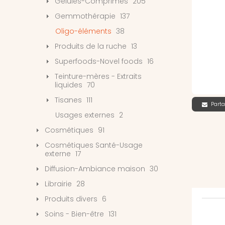
Gélules-Comprimés
205
Gemmothérapie
137
Oligo-éléments
38
Produits de la ruche
13
Superfoods-Novel foods
16
Teinture-mères - Extraits
liquides
70
Tisanes
111
Parta
Usages externes
2
Cosmétiques
91
Cosmétiques Santé-Usage
externe
17
Diffusion-Ambiance maison
30
Librairie
28
Produits divers
6
Soins - Bien-être
131