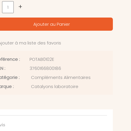
+
Ajouter au Panier
jouter à ma liste des favoris
férence :
POTAB0102E
N :
3760166800186
tégorie :
Compléments Alimentaires
rque :
Catalyons laboratoire
vis