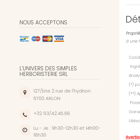
Dét
NOUS ACCEPTONS
Propri
à une 
Condi
Ingré
L'UNIVERS DES SIMPLES
HERBORISTERIE SRL
Analy
(*) p
127/bte 2 rue de l'hydrion
(**) 
6700 ARLON
Poid
Garan
+32 63/42.45.66
U
tili
Lu - Je : 9h30-12h30 et 14h00-
18h30
Avertis