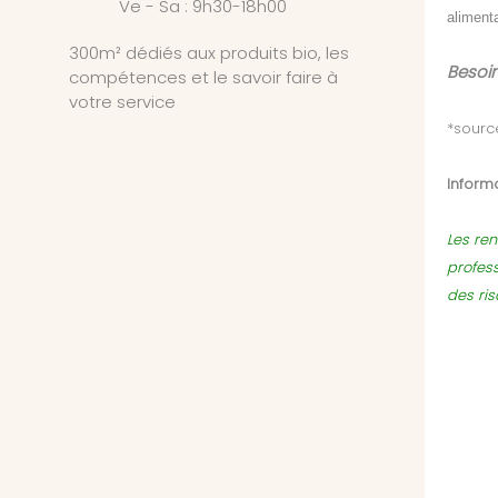
Ve - Sa : 9h30-18h00
alimenta
300m² dédiés aux produits bio, les
Besoin
compétences et le savoir faire à
votre service
*sourc
Informa
Les ren
profes
des ri