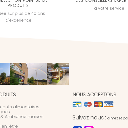
SÉLECTION POINTUE DE
DES CONSEILLERS EXPÉR
PRODUITS
à votre service
dée sur plus de 40 ans
d'experience
ODUITS
NOUS ACCEPTONS
ents alimentaires
ques
n & Ambiance maison
Suivez nous :
aimez et par
Bien-être