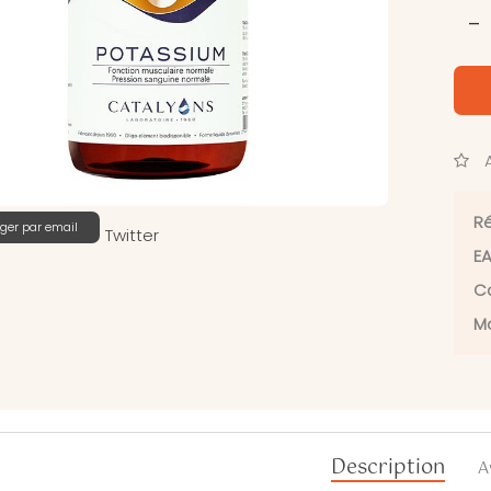
-
A
Ré
ger par email
Twitter
EA
Ca
Ma
Description
A