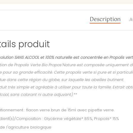
Description
A
ails produit
olution SANS ALCOOL et 100% naturelle est concentrée en Propolis verte 
tion de Propolis Verte Bio Propos’Nature est composée uniquement de g
 pour sa grande efficacité. Cette propolis verte si pure et si particu
e dans cette région du globe, sur laquelle les abeilles butinent.
uit très simple et agréable à utiliser pour toute la famille. Extrait 
cool, sans colorant ni autre adjuvant).**
tionnement : flacon verre brun de 15ml avec pipette verre.
dient(s)/Composition : Glycérine végétale* 85%, Propolis* 15%
 de l'agriculture biologique