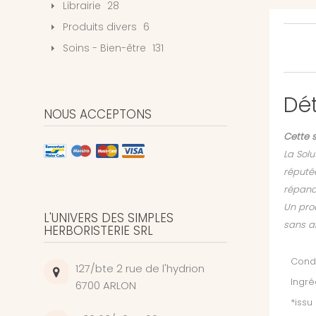
Librairie
28
Produits divers
6
Soins - Bien-être
131
Dét
NOUS ACCEPTONS
Cette s
La Solu
réputée
répandu
Un prod
L'UNIVERS DES SIMPLES
sans al
HERBORISTERIE SRL
Condi
127/bte 2 rue de l'hydrion
Ingré
6700 ARLON
*issu