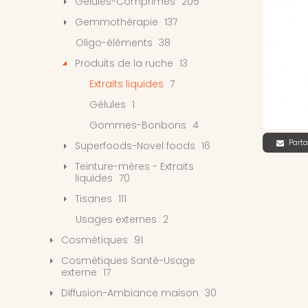
Gélules-Comprimés
205
Gemmothérapie
137
Oligo-éléments
38
Produits de la ruche
13
Extraits liquides
7
Gélules
1
Gommes-Bonbons
4
Parta
Superfoods-Novel foods
16
Teinture-mères - Extraits
liquides
70
Tisanes
111
Usages externes
2
Cosmétiques
91
Cosmétiques Santé-Usage
externe
17
Diffusion-Ambiance maison
30