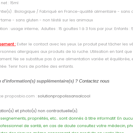
 net : 15ml
tie(s) : Biologique / Fabriqué en France-qualité alimentaire - sans 
tame - sans gluten - non tésté sur les animaux
sation : usage interne; Adultes : 15 gouttes 1 à 3 fois par jour. Enfants :
ssement :
Eviter le contact avec les yeux. Le produit peut tâcher les
rsonnes allergiques aux produits de la ruche. Utilisation en tant qu
ment. Ne se substitue pas à une alimentation variée et équilibrée,
lée. Tenir hors de portée des enfants.
 d'information(s) supplémentaire(s) ?
Contactez nous
ce proposbio.com :
solutionpropolissansalcool
tion(s) et photo(s) non contractuelle(s).
seignements, propriétés, etc... sont donnés à titre informatif. En au
rofessionnel de santé, en cas de doute consultez votre médecin, p