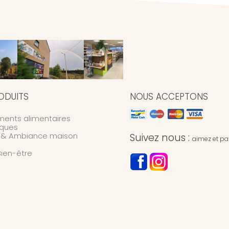
ODUITS
NOUS ACCEPTONS
ents alimentaires
ques
n & Ambiance maison
Suivez nous :
aimez et par
Bien-être