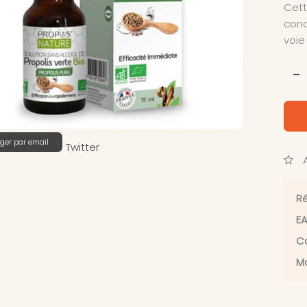
Cett
conc
voie
-
ger par email
Twitter
A
Ré
EA
Ca
Ma