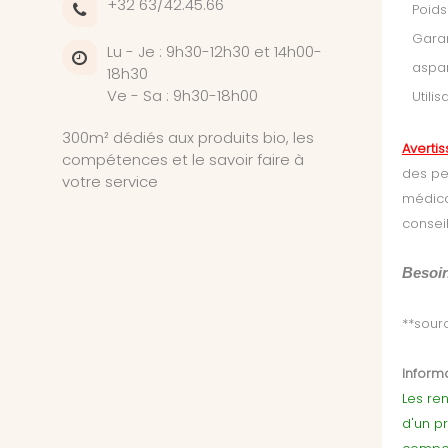
+32 63/42.45.66
Poids
Garan
Lu - Je : 9h30-12h30 et 14h00-
aspar
18h30
Ve - Sa : 9h30-18h00
Utili
300m² dédiés aux produits bio, les
Averti
compétences et le savoir faire à
des pe
votre service
médica
conseil
Besoin
**sour
Informa
Les ren
d'un p