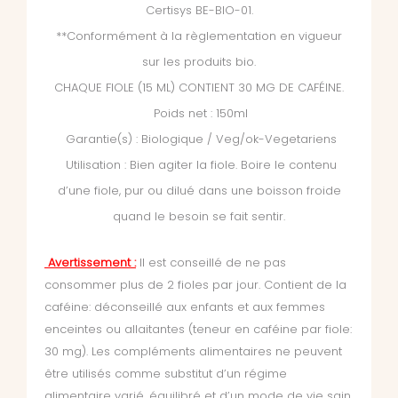
Certisys BE-BIO-01.
**Conformément à la règlementation en vigueur
sur les produits bio.
CHAQUE FIOLE (15 ML) CONTIENT 30 MG DE CAFÉINE.
Poids net : 150ml
Garantie(s) : Biologique / Veg/ok-Vegetariens
Utilisation : Bien agiter la fiole. Boire le contenu
d’une fiole, pur ou dilué dans une boisson froide
quand le besoin se fait sentir.
Avertissement :
Il est conseillé de ne pas
consommer plus de 2 fioles par jour. Contient de la
caféine: déconseillé aux enfants et aux femmes
enceintes ou allaitantes (teneur en caféine par fiole:
30 mg). Les compléments alimentaires ne peuvent
être utilisés comme substitut d’un régime
alimentaire varié, équilibré et d’un mode de vie sain.