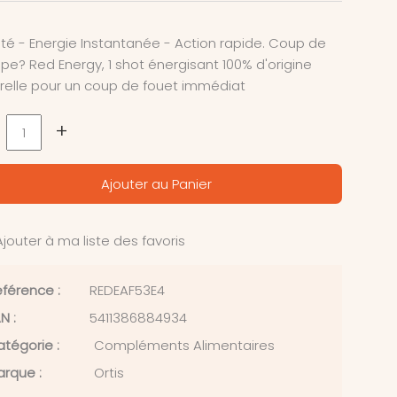
lité - Energie Instantanée - Action rapide. Coup de
e? Red Energy, 1 shot énergisant 100% d'origine
relle pour un coup de fouet immédiat
+
Ajouter au Panier
jouter à ma liste des favoris
férence :
REDEAF53E4
N :
5411386884934
tégorie :
Compléments Alimentaires
rque :
Ortis