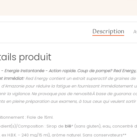
Description
A
ails produit
é - Energie Instantanée - Action rapide. Coup de pompe? Red Energy, 
et immédiat
! Red Energy contient un extrait superactif de graines de 
 d’Amazonie pour réduire la fatigue en fournissant immédiatement une
nir la vigilance. Ne provoque pas de nervosité.À base de guarana: conse
ts en pleine préparation aux examens, à tous ceux qui veulent sortir t
tionnement : Fiole de 15ml.
dient(s)/Composition : Sirop de
blé
* (sans gluten), eau, concentré d
. ex H.B.K. – 240 mg/15 ml), arôme naturel. Sans conservateurs**