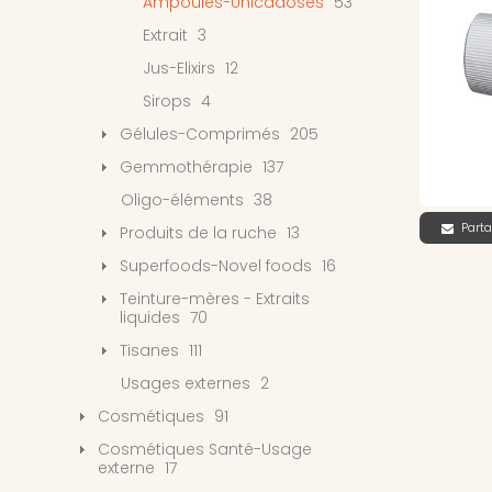
Ampoules-Unicadoses
53
Extrait
3
Jus-Elixirs
12
Sirops
4
Gélules-Comprimés
205
Gemmothérapie
137
Oligo-éléments
38
Parta
Produits de la ruche
13
Superfoods-Novel foods
16
Teinture-mères - Extraits
liquides
70
Tisanes
111
Usages externes
2
Cosmétiques
91
Cosmétiques Santé-Usage
externe
17