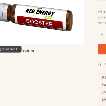
Vita
pomp
natu
-
ger par email
Twitter
A
Ré
EA
Ca
Ma