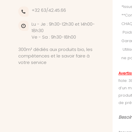
*Issu
+32 63/42.45.66
**Con
Lu - Je : 9h30-12h30 et 14h00-
CHAQU
18h30
Poids
Ve - Sa : 9h30-18h00
Garan
300m² dédiés aux produits bio, les
Utili
compétences et le savoir faire à
ne pa
votre service
Averti
fiole:
d’un m
produit
de pré
Besoin