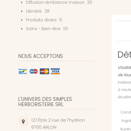
Diffusion-Ambiance maison
30
Librairie
28
Produits divers
6
Soins - Bien-être
131
Dét
NOUS ACCEPTONS
Vitalit
de fou
Indiens
à soute
étudian
L'UNIVERS DES SIMPLES
HERBORISTERIE SRL
Condi
127/bte 2 rue de l'hydrion
Ingré
6700 ARLON
Kunth