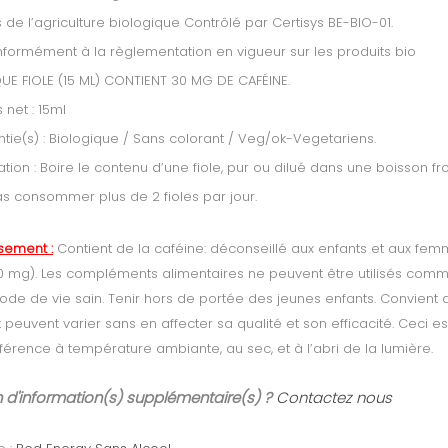
s de l’agriculture biologique Contrôlé par Certisys BE-BIO-01.
formément à la règlementation en vigueur sur les produits bio
E FIOLE (15 ML) CONTIENT 30 MG DE CAFÉINE.
 net : 15ml
tie(s) : Biologique / Sans colorant / Veg/ok-Vegetariens.
sation : Boire le contenu d’une fiole, pur ou dilué dans une boisson fro
s consommer plus de 2 fioles par jour.
ssement :
Contient de la caféine: déconseillé aux enfants et aux fem
 30 mg). Les compléments alimentaires ne peuvent être utilisés comme 
ode de vie sain. Tenir hors de portée des jeunes enfants. Convient a
 peuvent varier sans en affecter sa qualité et son efficacité. Ceci 
férence à température ambiante, au sec, et à l’abri de la lumière.
 d'information(s) supplémentaire(s) ?
Contactez nous