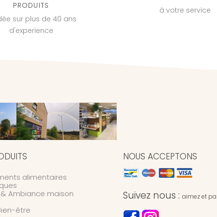
PRODUITS
à votre service
dée sur plus de 40 ans
d'experience
ODUITS
NOUS ACCEPTONS
ents alimentaires
ques
n & Ambiance maison
Suivez nous :
aimez et par
Bien-être