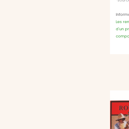
*sourc
Informa
Les ren
d'un p
compor