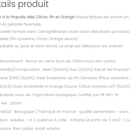
ails produit
p à la Propolis, Miel, Citron, Pin et Orange
Propos’Nature est enrichi en 
 en période hivernale.
velle formule sans Carraghénanes toute aussi délicieuse, qui associe 
elles (Pin sylvestre, Citron, Orange douce).
réable au goût et sans alcool, ce sirop est idéal pour les enfants.
tionnement : flacon en verre brun de 200ml sous etui carton.
dient(s)/Composition : Miel* (61,46%), Eau (31,32%), Extrait de Propol
ane (E415) (0,05%), Huile Essentielle de Pin Sylvestre (Pinus sylvestris 
 (0,02%), Huile Essentielle d’Orange Douce (Citrus sinensis oil)* (0,02%)
rédients issus de l’agriculture biologique. Certifié par FR-BIO-10
 net : 200ml
tie(s) : Biologique / Fabriqué en France- qualité alimentaire - sans
ation : Adultes : 1 à 2 cuillères à café - Enfants (à partir de 3 ans) : 1
saire. Bien agiter avant emploi.