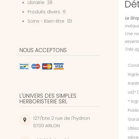
Dét
Librairie
28
Produits divers
6
Le Siro
Soins - Bien-être
131
indiqué
Une nou
essenti
Très ag
NOUS ACCEPTONS
Condi
Ingré
Xanth
oil)*
L'UNIVERS DES SIMPLES
HERBORISTERIE SRL
* Ing
Poids
127/bte 2 rue de l'hydrion
Garan
6700 ARLON
Utilis
néces