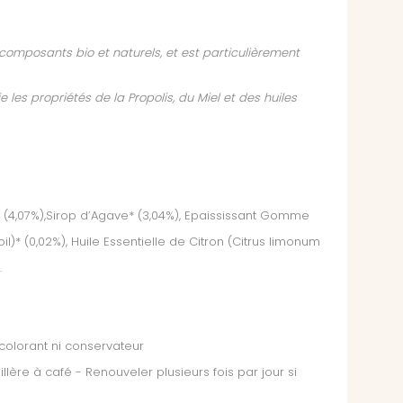
composants bio et naturels, et est particulièrement
les propriétés de la Propolis, du Miel et des huiles
is* (4,07%),Sirop d’Agave* (3,04%), Epaississant Gomme
oil)* (0,02%), Huile Essentielle de Citron (Citrus limonum
.
 colorant ni conservateur
 cuillère à café - Renouveler plusieurs fois par jour si