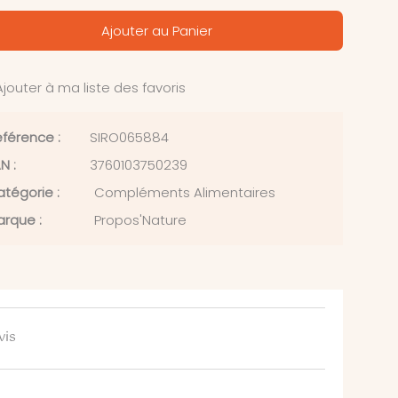
Ajouter au Panier
jouter à ma liste des favoris
férence :
SIRO065884
N :
3760103750239
tégorie :
Compléments Alimentaires
rque :
Propos'Nature
vis