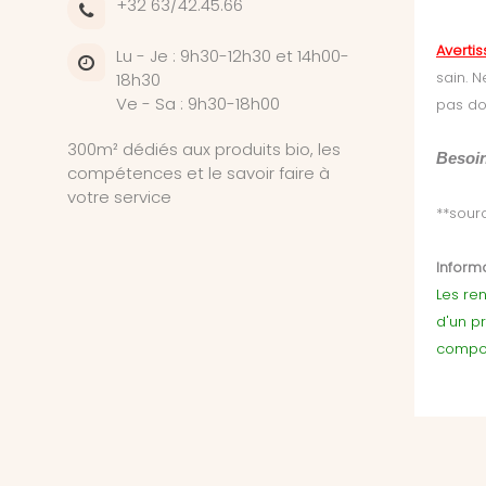
+32 63/42.45.66
Averti
Lu - Je : 9h30-12h30 et 14h00-
sain. 
18h30
Ve - Sa : 9h30-18h00
pas do
300m² dédiés aux produits bio, les
Besoin
compétences et le savoir faire à
votre service
**sour
Informa
Les ren
d'un p
compor