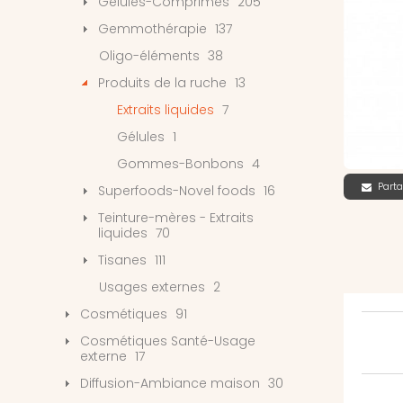
Gélules-Comprimés
205
Gemmothérapie
137
Oligo-éléments
38
Produits de la ruche
13
Extraits liquides
7
Gélules
1
Gommes-Bonbons
4
Parta
Superfoods-Novel foods
16
Teinture-mères - Extraits
liquides
70
Tisanes
111
Usages externes
2
Cosmétiques
91
Cosmétiques Santé-Usage
externe
17
Diffusion-Ambiance maison
30