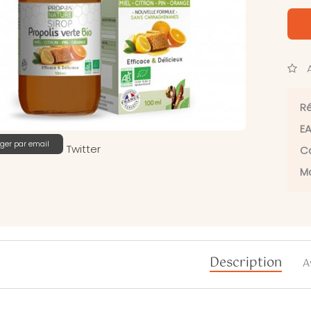
A
Ré
EA
ger par email
Twitter
Ca
Ma
Description
A