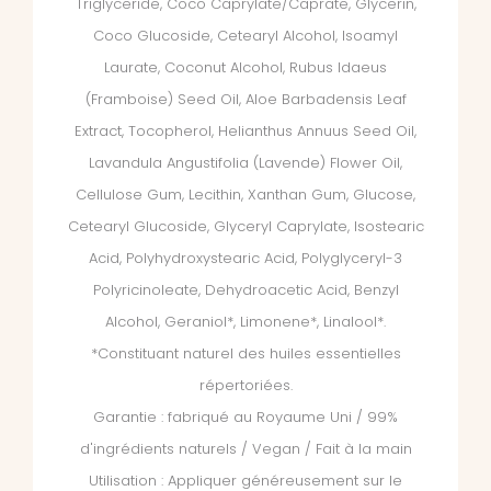
Triglyceride, Coco Caprylate/Caprate, Glycerin,
Coco Glucoside, Cetearyl Alcohol, Isoamyl
Laurate, Coconut Alcohol, Rubus Idaeus
(Framboise) Seed Oil, Aloe Barbadensis Leaf
Extract, Tocopherol, Helianthus Annuus Seed Oil,
Lavandula Angustifolia (Lavende) Flower Oil,
Cellulose Gum, Lecithin, Xanthan Gum, Glucose,
Cetearyl Glucoside, Glyceryl Caprylate, Isostearic
Acid, Polyhydroxystearic Acid, Polyglyceryl-3
Polyricinoleate, Dehydroacetic Acid, Benzyl
Alcohol, Geraniol*, Limonene*, Linalool*.
*Constituant naturel des huiles essentielles
répertoriées.
Garantie : fabriqué au Royaume Uni / 99%
d'ingrédients naturels / Vegan / Fait à la main
Utilisation : Appliquer généreusement sur le