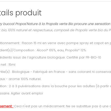
ails produit
y buccal Propos'Nature à la Propolis verte Bio procure une sensation
 bio, 100% naturel et respectueux, composé de Propolis verte bio du Pa
tionnement : Flacon 15 ml en verre avec pompe spray et capot en pl
dient(s)/Composition : Alcool* 65%, eau, Propolis* 12%.
rédients issus de l’agriculture biologique. Certifié par FR-BIO-10
 net : 15ml
tie(s) : Biologique - Fabriqué en France - sans colorant ni conserva
aux
-
arome 100% naturel.
sation : 2 à 3 pulvérisations dans la bouche pour les adultes (à partir 
saire. Agiter avant emploi
ssement :
Ceci n'est pas un médicament. Ne se substitue pas à une a