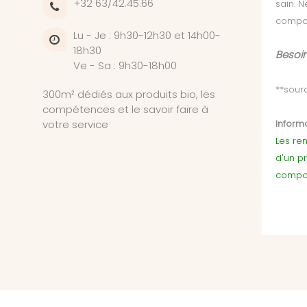
+32 63/42.45.66
sain. 
compo
Lu - Je : 9h30-12h30 et 14h00-
18h30
Besoin
Ve - Sa : 9h30-18h00
**sour
300m² dédiés aux produits bio, les
compétences et le savoir faire à
votre service
Informa
Les ren
d'un p
compor