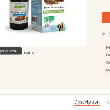
-
A
Ré
ger par email
Twitter
EA
Ca
Ma
Description
A