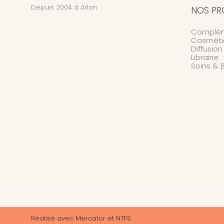
Depuis 2004 à Arlon
NOS PR
Complém
Cosméti
Diffusio
Librairie
Soins & 
Réalisé avec
Mercator
et
NTFS