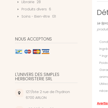
Librairie
28
Produits divers
6
Dét
Soins - Bien-être
131
Le Spra
produit
NOUS ACCEPTONS
Condi
Ingré
* Ing
Poids
Garan
L'UNIVERS DES SIMPLES
anim
HERBORISTERIE SRL
Utili
néces
127/bte 2 rue de l'hydrion
6700 ARLON
Averti