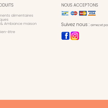
ODUITS
NOUS ACCEPTONS
ents alimentaires
ques
n & Ambiance maison
Suivez nous :
aimez et par
Bien-être