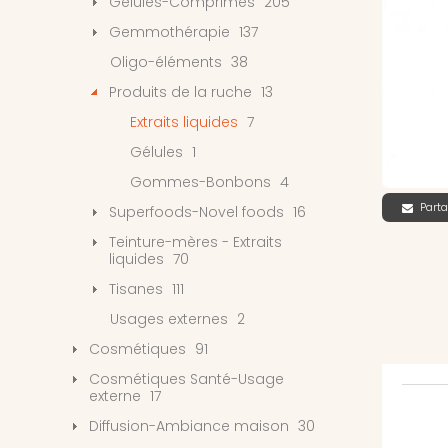
Gélules-Comprimés
205
Gemmothérapie
137
Oligo-éléments
38
Produits de la ruche
13
Extraits liquides
7
Gélules
1
Gommes-Bonbons
4
Parta
Superfoods-Novel foods
16
Teinture-mères - Extraits
liquides
70
Tisanes
111
Usages externes
2
Cosmétiques
91
Cosmétiques Santé-Usage
externe
17
Diffusion-Ambiance maison
30