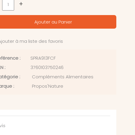
+
Ajouter au Panier
jouter à ma liste des favoris
férence :
SPRA913FCF
N :
3760103750246
tégorie :
Compléments Alimentaires
rque :
Propos'Nature
vis