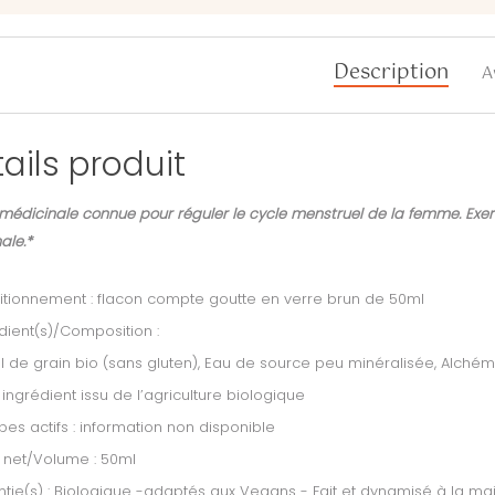
Description
A
ails produit
médicinale connue pour réguler le cycle menstruel de la femme. Exerc
nale.*
tionnement : flacon compte goutte en verre brun de 50ml
dient(s)/Composition :
l de grain bio (sans gluten), Eau de source peu minéralisée, Alch
 ingrédient issu de l’agriculture biologique
ipes actifs : information non disponible
 net/Volume : 50ml
tie(s) : Biologique -adaptés aux Vegans - Fait et dynamisé à la mai