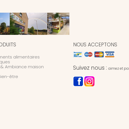
ODUITS
NOUS ACCEPTONS
ents alimentaires
ques
n & Ambiance maison
Suivez nous :
aimez et par
Bien-être