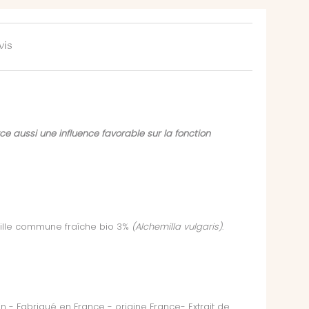
vis
e aussi une influence favorable sur la fonction
émille commune fraîche bio 3%
(Alchemilla vulgaris)
.
n - Fabriqué en France - origine France- Extrait de