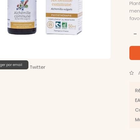
Plan
mens
favo
-
ger par email
Twitter
A
Ré
EA
Ca
Ma