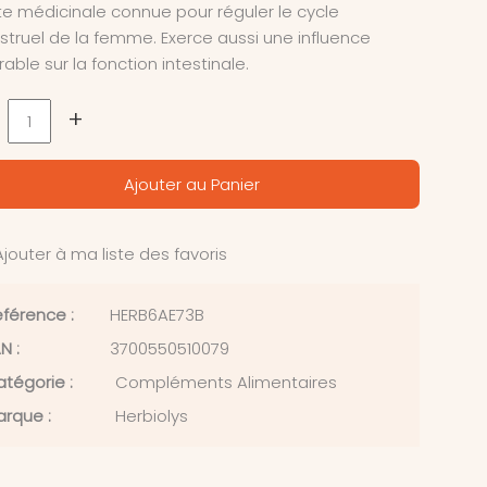
te médicinale connue pour réguler le cycle
truel de la femme. Exerce aussi une influence
rable sur la fonction intestinale.
+
Ajouter au Panier
jouter à ma liste des favoris
férence :
HERB6AE73B
N :
3700550510079
tégorie :
Compléments Alimentaires
rque :
Herbiolys