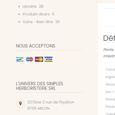
Librairie
28
Produits divers
6
Soins - Bien-être
131
Dét
NOUS ACCEPTONS
Plante 
intesti
Condi
Ingré
L'UNIVERS DES SIMPLES
Alcoo
HERBORISTERIE SRL
bio =
Princ
127/bte 2 rue de l'hydrion
Poids
6700 ARLON
Garan