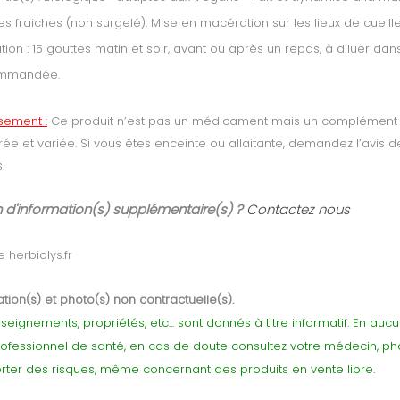
es fraiches (non surgelé). Mise en macération sur les lieux de cueill
sation : 15 gouttes matin et soir, avant ou après un repas, à diluer 
mmandée.
ssement :
Ce produit n’est pas un médicament mais un complément ali
brée et variée. Si vous êtes enceinte ou allaitante, demandez l’avis 
.
 d'information(s) supplémentaire(s) ?
Contactez nous
 herbiolys.fr
tion(s) et photo(s) non contractuelle(s).
seignements, propriétés, etc... sont donnés à titre informatif. En au
rofessionnel de santé, en cas de doute consultez votre médecin, p
ter des risques, même concernant des produits en vente libre.