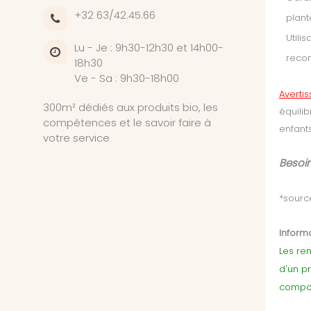
+32 63/42.45.66
plant
Utili
Lu - Je : 9h30-12h30 et 14h00-
reco
18h30
Ve - Sa : 9h30-18h00
Averti
300m² dédiés aux produits bio, les
équili
compétences et le savoir faire à
enfants
votre service
Besoin
*source
Informa
Les ren
d'un p
compor