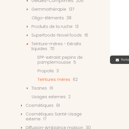
Gélules-Comprimés
205
Gemmothérapie
137
Oligo-éléments
38
Produits de la ruche
13
Superfoods-Novel foods
16
Teinture-mères - Extraits
liquides
70
EPP-extraist pepins de
Parta
pamplemousse
5
Propolis
3
Teintures mères
62
Tisanes
111
Usages externes
2
Cosmétiques
91
Cosmétiques Santé-Usage
externe
17
Diffusion-Ambiance maison
30