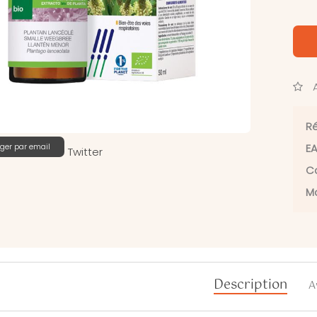
A
Ré
ger par email
EA
Twitter
Ca
Ma
Description
A