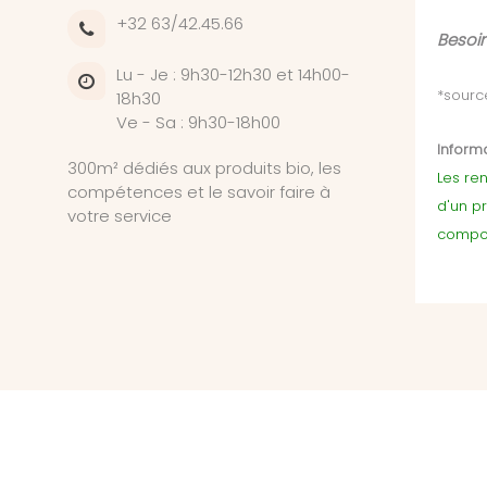
+32 63/42.45.66
Besoin
Lu - Je : 9h30-12h30 et 14h00-
*sourc
18h30
Ve - Sa : 9h30-18h00
Informa
300m² dédiés aux produits bio, les
Les ren
compétences et le savoir faire à
d'un p
votre service
compor