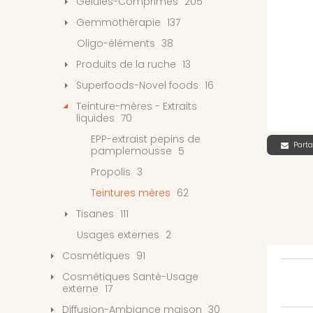
Gélules-Comprimés
205
Gemmothérapie
137
Oligo-éléments
38
Produits de la ruche
13
Superfoods-Novel foods
16
Teinture-mères - Extraits
liquides
70
EPP-extraist pepins de
Parta
pamplemousse
5
Propolis
3
Teintures mères
62
Tisanes
111
Usages externes
2
Cosmétiques
91
Cosmétiques Santé-Usage
externe
17
Diffusion-Ambiance maison
30