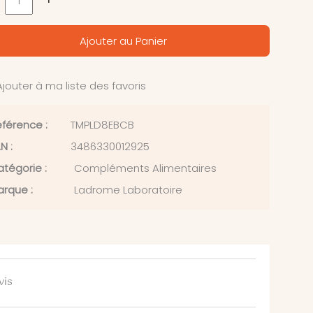
Ajouter au Panier
jouter à ma liste des favoris
férence :
TMPLD8EBCB
N :
3486330012925
tégorie :
Compléments Alimentaires
rque :
Ladrome Laboratoire
vis