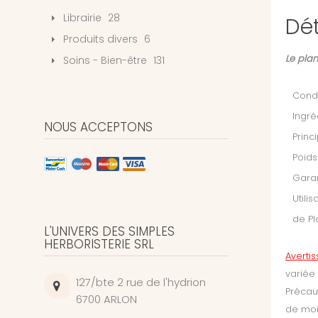
Librairie
28
Dét
Produits divers
6
Le plan
Soins - Bien-être
131
Condi
Ingré
NOUS ACCEPTONS
Princ
Poids
Garan
Utili
de Pl
L'UNIVERS DES SIMPLES
HERBORISTERIE SRL
Averti
variée
127/bte 2 rue de l'hydrion
Précau
6700 ARLON
de moin