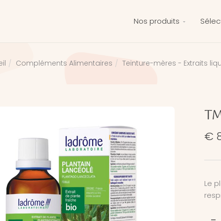
Nos produits
Sélec
Compléments Alimentaires
Teinture-mères - Extraits liq
il
TM
€ 8
Le p
resp
-