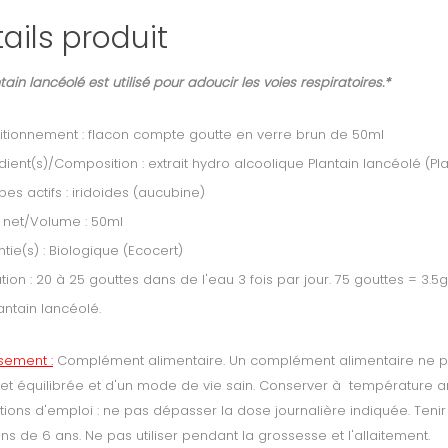
ails produit
tain lancéolé est utilisé pour adoucir les voies respiratoires.*
tionnement : flacon compte goutte en verre brun de 50ml
dient(s)/Composition : extrait hydro alcoolique Plantain lancéolé (Pl
ipes actifs : iridoides (aucubine)
 net/Volume : 50ml
tie(s) : Biologique (Ecocert)
sation : 20 à 25 gouttes dans de l'eau 3 fois par jour. 75 gouttes = 3.5
antain lancéolé.
ssement :
Complément alimentaire.
Un complément alimentaire ne peu
 et équilibrée et d'un mode de vie sain. Conserver à température am
tions d'emploi : ne pas dépasser la dose journalière indiquée. Teni
s de 6 ans. Ne pas utiliser pendant la grossesse et l'allaitement.