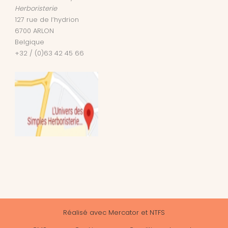
Herboristerie
127 rue de l’hydrion
6700
ARLON
Belgique
+32 / (0)63 42 45 66
Réalisé avec
Mercator
et
NTFS