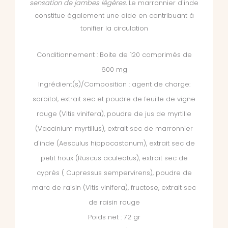
sensation de jambes légères.
Le marronnier d'inde
constitue également une aide en contribuant à
tonifier la circulation
Conditionnement : Boite de 120 comprimés de
600 mg
Ingrédient(s)/Composition : agent de charge:
sorbitol, extrait sec et poudre de feuille de vigne
rouge (Vitis vinifera), poudre de jus de myrtille
(Vaccinium myrtillus), extrait sec de marronnier
d'inde (Aesculus hippocastanum), extrait sec de
petit houx (Ruscus aculeatus), extrait sec de
cyprès ( Cupressus sempervirens), poudre de
marc de raisin (Vitis vinifera), fructose, extrait sec
de raisin rouge
Poids net : 72 gr