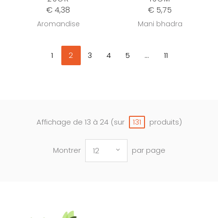
€ 4,38
€ 5,75
Aromandise
Mani bhadra
1
2
3
4
5
...
11
Affichage de 13 à 24 (sur
produits)
131
Montrer
par page
12