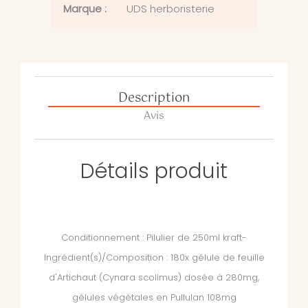
Marque :
UDS herboristerie
Description
Avis
Détails produit
Conditionnement : Pilulier de 250ml kraft-
Ingrédient(s)/Composition : 180x gélule de feuille
d'Artichaut (Cynara scolimus) dosée à 280mg,
gélules végétales en Pullulan 108mg