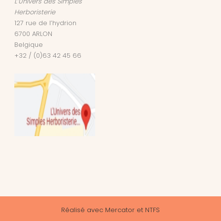
L’Univers des Simples
Herboristerie
127 rue de l’hydrion
6700
ARLON
Belgique
+32 / (0)63 42 45 66
Réalisé avec
Mercator
et
NTFS