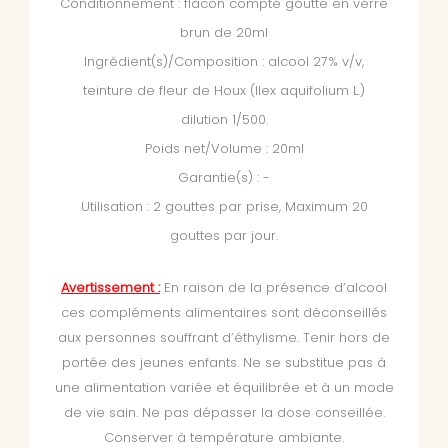
Conditionnement : flacon compte goutte en verre
brun de 20ml
Ingrédient(s)/Composition : alcool 27% v/v,
teinture de fleur de Houx (Ilex aquifolium L.)
dilution 1/500.
Poids net/Volume : 20ml
Garantie(s) : -
Utilisation : 2 gouttes par prise, Maximum 20
gouttes par jour.
Avertissement :
En raison de la présence d’alcool
ces compléments alimentaires sont déconseillés
aux personnes souffrant d’éthylisme. Tenir hors de
portée des jeunes enfants. Ne se substitue pas à
une alimentation variée et équilibrée et à un mode
de vie sain. Ne pas dépasser la dose conseillée.
Conserver à température ambiante.