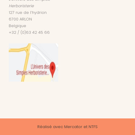
Herboristerie
127 rue de l’hydrion
6700
ARLON
Belgique
+32 / (0)63 42 45 66
Réalisé avec
Mercator
et
NTFS