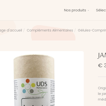
Nos produits
Sélec
Compléments Alimentaires
Gélules-Compr
age d'accueil
JA
€ 3
Orig
le j
médi