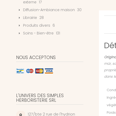
externe
17
Diffusion-Ambiance maison
30
Librairie
28
Produits divers
6
Soins - Bien-être
131
Dét
NOUS ACCEPTONS
Origina
mûr, so
proprié
dans l
Condi
L'UNIVERS DES SIMPLES
Ingré
HERBORISTERIE SRL
végét
Poids
127/bte 2 rue de l'hydrion