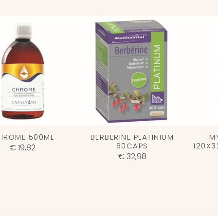
HROME 500ML
BERBERINE PLATINIUM
MY
60CAPS
120X3
€ 19,82
€ 32,98