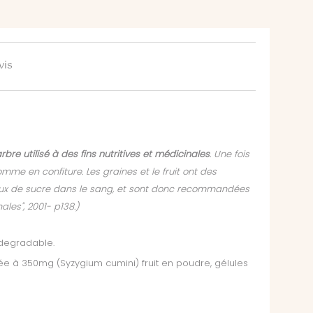
vis
rbre utilisé à des fins nutritives et médicinales
. Une fois
omme en confiture. Les graines et le fruit ont des
e taux de sucre dans le sang, et sont donc recommandées
les", 2001- p138.)
odegradable.
ée à 350mg (Syzygium cumini) fruit en poudre,
gélules