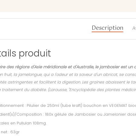
Description
A
ails produit
ire des régions d'Asie méridionale et d'Australie, le jambosier est un a
n fruit, la jamelongue, qui a l'odeur et la saveur d'un abricot, se cons
tés astringentes et facilitent la digestion. Les graines abaissent l
e traitement du diabète.
(Larousse, "Encyclopédie des plantes médicina
tionnement : Pilulier de 250ml (tube kraft) bouchon en VEGEMAT bi
dient(s)/Composition : 180x gélule de Jambosier ou Jamelonier dos
ales en Pullulan 108mg.
 net : 63gr