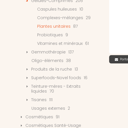
Gélules-Comprimés
205
Caspules huileuses
10
Complexes-mélanges
29
Plantes unitaires
87
Probiotiques
9
Vitamines et minéraux
61
Gemmothérapie
137
Parta
Oligo-éléments
38
Produits de la ruche
13
Superfoods-Novel foods
16
Teinture-mères - Extraits
liquides
70
Tisanes
111
Usages externes
2
Cosmétiques
91
Cosmétiques Santé-Usage