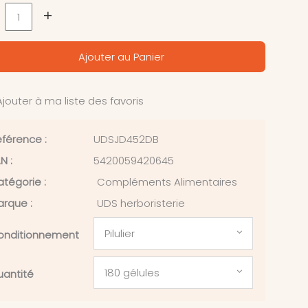
+
Ajouter au Panier
jouter à ma liste des favoris
férence :
UDSJD452DB
N :
5420059420645
tégorie :
Compléments Alimentaires
rque :
UDS herboristerie
Pilulier
onditionnement
180 gélules
uantité