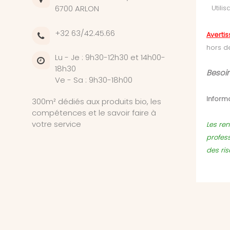
6700 ARLON
Utili
+32 63/42.45.66
Averti
hors d
Lu - Je : 9h30-12h30 et 14h00-
18h30
Besoin
Ve - Sa : 9h30-18h00
Informa
300m² dédiés aux produits bio, les
compétences et le savoir faire à
votre service
Les ren
profes
des ri