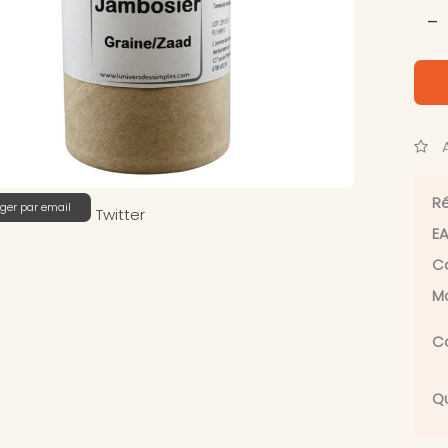
-
A
Ré
ger par email
Twitter
EA
Ca
Ma
C
Q