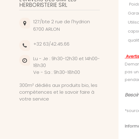
HERBORISTERIE SRL
Poids
Garan
127/bte 2 rue de l'hydrion
Utili
6700 ARLON
capsu
quali
+32 63/42.45.66
Averti
Lu - Je : 9h30-12h30 et 14h00-
Demand
18h30
Ve - Sa : 9h30-18h00
pas un
pendant
300m² dédiés aux produits bio, les
compétences et le savoir faire à
Besoin
votre service
*sour
Informa