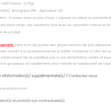
 net/Volume : 12.75gr
tie(s) : Biologique (AB - Agriculture UE).
sation : à avaler avec un peu d’eau. 1 capsule au début ou pendant le 
les peut varier; ces variations sont dues au caractère naturel et bio
té du produit.
ssement :
Tenir hors de portée des jeunes enfants. Ne pas dépasser la
er conseil à un professionnel de la santé. Conserver à l’abri de tou
 médicament. Ne se substitue pas à une alimentation variée et équili
 la grossesse et l’allaitement, chez l’enfant et l’adolescent de moin
 d'information(s) supplémentaire(s) ?
Contactez nous
ce pranarom.com
tion(s) et photo(s) non contractuelle(s).