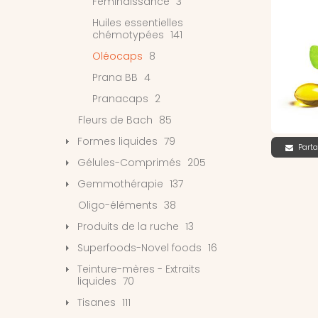
Féminaissance
3
Huiles essentielles
chémotypées
141
Oléocaps
8
Prana BB
4
Pranacaps
2
Fleurs de Bach
85
Formes liquides
79
Parta
Gélules-Comprimés
205
Gemmothérapie
137
Oligo-éléments
38
Produits de la ruche
13
Superfoods-Novel foods
16
Teinture-mères - Extraits
liquides
70
Tisanes
111