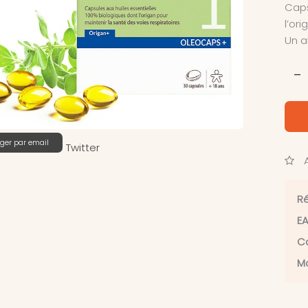
Caps
l’or
Un a
-
ger par email
Twitter
A
Ré
EA
Ca
Ma