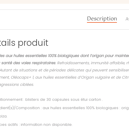
Description
A
ails produit
s aux huiles essentielles 100% biologiques dont l’origan pour maintenir
 santé des voies respiratoires
. Refroidissements, immunité affaibli
 Autant de situations et de périodes délicates qui peuvent sensibiliser l
ent, Oléocaps+ 1, aux huiles essentielles d’Origan vulgaire et de Citr
gressions ciblées.
tionnement : blisters de 30 capsules sous étui carton .
dient(s)/Composition : aux huiles essentielles 100% biologiques : ori
lza.
ipes actifs : information non disponible.