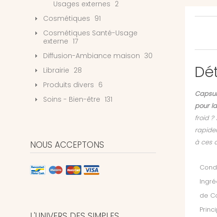
Usages externes
2
Cosmétiques
91
Cosmétiques Santé-Usage
externe
17
Diffusion-Ambiance maison
30
Dét
Librairie
28
Produits divers
6
Capsule
Soins - Bien-être
131
pour la
froid ?
rapidem
à ces a
NOUS ACCEPTONS
Condi
Ingré
de Co
Princ
L'UNIVERS DES SIMPLES