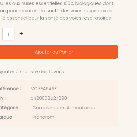
ules aux huiles essentielles 100% biologiques dont
igan pour maintenir la santé des voies respiratoires.
llié essentiel pour la santé des voies respiratoires
+
Ajouter au Panier
jouter à ma liste des favoris
férence :
VOIEEA5A6F
N :
5420008527890
tégorie :
Compléments Alimentaires
rque :
Pranarom