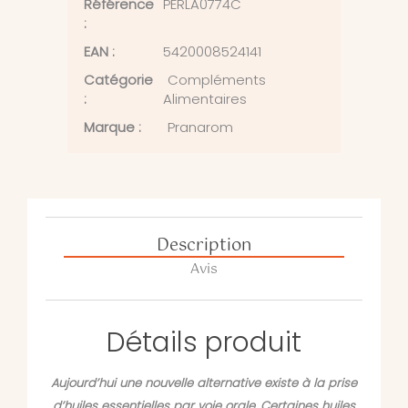
Référence
PERLA0774C
:
EAN :
5420008524141
Catégorie
Compléments
:
Alimentaires
Marque :
Pranarom
Description
Avis
Détails produit
Aujourd’hui une nouvelle alternative existe à la prise
d’huiles essentielles par voie orale. Certaines huiles