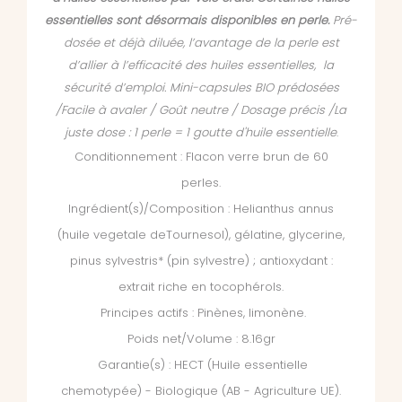
essentielles sont désormais disponibles en perle.
Pré-
dosée et déjà diluée, l’avantage de la perle est
d’allier à l’efficacité des huiles essentielles, la
sécurité d’emploi. Mini-capsules BIO prédosées
/Facile à avaler / Goût neutre / Dosage précis /La
juste dose : 1 perle = 1 goutte d'huile essentielle
.
Conditionnement : Flacon verre brun de 60
perles.
Ingrédient(s)/Composition : Helianthus annus
(huile vegetale deTournesol), gélatine, glycerine,
pinus sylvestris* (pin sylvestre) ; antioxydant :
extrait riche en tocophérols.
Principes actifs :
Pinènes, limonène
.
Poids net/Volume : 8.16gr
Garantie(s) : HECT (Huile essentielle
chemotypée) - Biologique (AB - Agriculture UE).