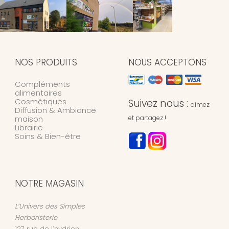
NOS PRODUITS
NOUS ACCEPTONS
Compléments
alimentaires
Cosmétiques
Suivez nous :
aimez
Diffusion & Ambiance
maison
et partagez !
Librairie
Soins & Bien-être
NOTRE MAGASIN
L’Univers des Simples
Herboristerie
127 rue de l’hydrion