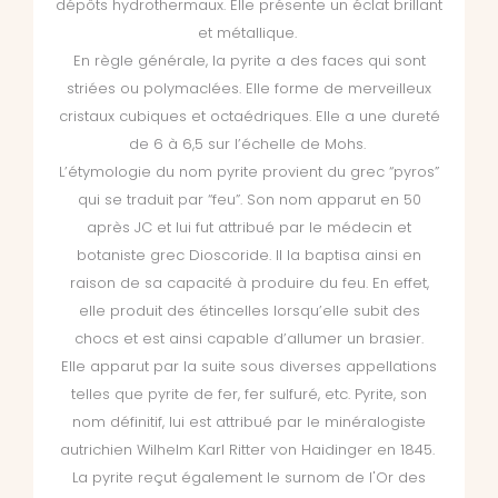
dépôts hydrothermaux. Elle présente un éclat brillant
et métallique.
En règle générale, la pyrite a des faces qui sont
striées ou polymaclées. Elle forme de merveilleux
cristaux cubiques et octaédriques. Elle a une dureté
de 6 à 6,5 sur l’échelle de Mohs.
L’étymologie du nom pyrite provient du grec “pyros”
qui se traduit par “feu”. Son nom apparut en 50
après JC et lui fut attribué par le médecin et
botaniste grec Dioscoride. Il la baptisa ainsi en
raison de sa capacité à produire du feu. En effet,
elle produit des étincelles lorsqu’elle subit des
chocs et est ainsi capable d’allumer un brasier.
Elle apparut par la suite sous diverses appellations
telles que pyrite de fer, fer sulfuré, etc. Pyrite, son
nom définitif, lui est attribué par le minéralogiste
autrichien Wilhelm Karl Ritter von Haidinger en 1845.
La pyrite reçut également le surnom de l'Or des