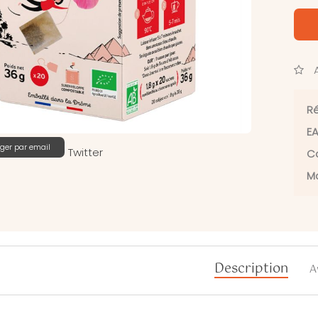
A
Ré
EA
ger par email
Twitter
Ca
Ma
Description
A