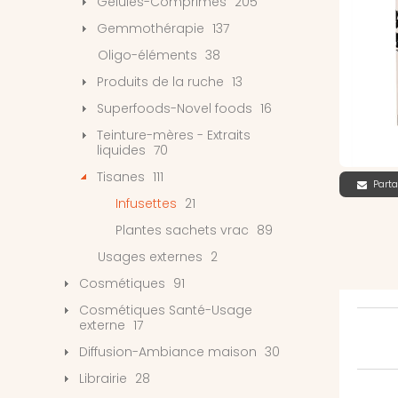
Gélules-Comprimés
205
Gemmothérapie
137
Oligo-éléments
38
Produits de la ruche
13
Superfoods-Novel foods
16
Teinture-mères - Extraits
liquides
70
Tisanes
111
Parta
Infusettes
21
Plantes sachets vrac
89
Usages externes
2
Cosmétiques
91
Cosmétiques Santé-Usage
externe
17
Diffusion-Ambiance maison
30
Librairie
28