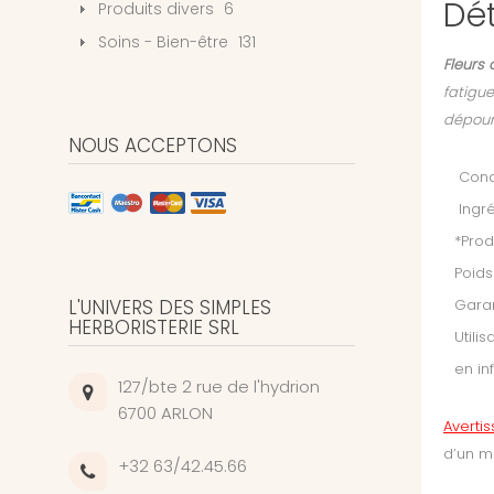
Dét
Produits divers
6
Soins - Bien-être
131
Fleurs 
fatigue
dépour
NOUS ACCEPTONS
Condi
Ingré
*Prod
Poids
L'UNIVERS DES SIMPLES
Garan
HERBORISTERIE SRL
Utili
en in
127/bte 2 rue de l'hydrion
6700 ARLON
Averti
d’un m
+32 63/42.45.66