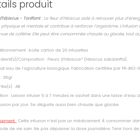
ails produit
d'hibiscus - Tonifiant
; La fleur d’hibiscus aide à retrouver plus d’énerg
 physique et mentale et contribue à renforcer l’organisme. L’infusion 
vue de caféine. Elle peut être consommée chaude ou glacée, tout au 
tionnement : boite carton de 20 infusettes
dient(s)/Composition : Fleurs d’hibiscus* (Hibiscus sabdariffa).
uit issu de l’agriculture biologique. Fabrication certifiée par FR-BIO-01
 : 36gr
tie(s) : AB
sation : Laisser infuser 5 à 7 minutes le sachet dans une tasse d’eau ch
fusion par jour. Se déguste aussi bien chaude que glacée.
ssement :
Cette infusion n’est pas un médicament. À consommer dans 
ode de vie sain. Ne pas dépasser la dose journalière. Tenir hors de