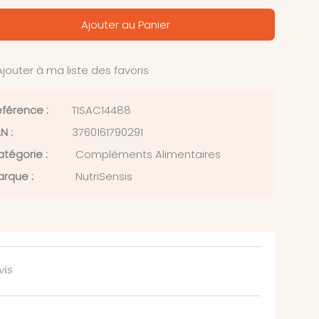
Ajouter au Panier
jouter à ma liste des favoris
férence :
TISAC14488
N :
3760161790291
tégorie :
Compléments Alimentaires
rque :
NutriSensis
vis