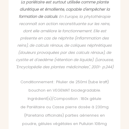
La pariétaire est surtout utilisée comme plante
diurétique et émolliente, capable d'empêcher la
formation de calculs
. En Europe, la phytothérapie
reconnaît son action reconstituante sur les reins,
dont elle améliore le fonctionnement. Elle est
présente en cas de néphrite (inflammation des
reins), de calculs rénaux, de coliques néphrétiques
(douleurs provoquées par des calculs rénaux), de
cystite et d'oedème (rétention de liquide).
(Larousse,
"Encyclopédie des plantes médicinales", 2001- p.244)
Conditionnement : Pilulier de 250ml (tube kraft)
bouchon en VEGEMAT biodegradable.
Ingrédient(s)/Composition : 180x gélule
de Pariétaire ou Casse pierre dosée à 230mg
(Parietaria officinalis) parties aériennes en
poudre,
gélules végétales en Pullulan 108mg