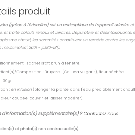
ails produit
yère (grâce à l'éricodine) est un antiseptique de l'appareil urinaire
et 
e, et traite calculs rénaux et biliaires. Dépurative et désintoxiquante
aplasme chaud, les sommités constituent un remède contre les engel
 médicinales", 2001 - p.180-181).
tionnement : sachet kraft brun à fenêtre.
dient(s)/Composition : Bruyere (Calluna vulgaris), fleur séchée.
 : 30gr
ation :
en infusion
(plonger la plante dans l'eau préalablement chauff
aleur coupée, couvrir et laisser macérer).
 d'information(s) supplémentaire(s) ?
Contactez nous
tion(s) et photo(s) non contractuelle(s).