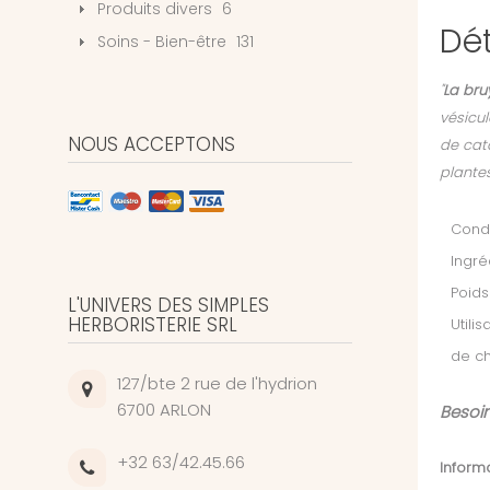
Produits divers
6
Dét
Soins - Bien-être
131
"
La bru
vésicul
NOUS ACCEPTONS
de cat
plantes
Condi
Ingré
Poids
L'UNIVERS DES SIMPLES
HERBORISTERIE SRL
Utilis
de ch
127/bte 2 rue de l'hydrion
6700 ARLON
Besoin
+32 63/42.45.66
Informa