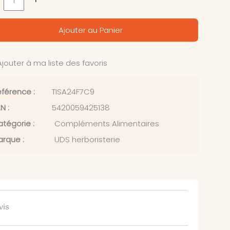
Ajouter au Panier
jouter à ma liste des favoris
férence :
TISA24F7C9
N :
5420059425138
tégorie :
Compléments Alimentaires
rque :
UDS herboristerie
vis