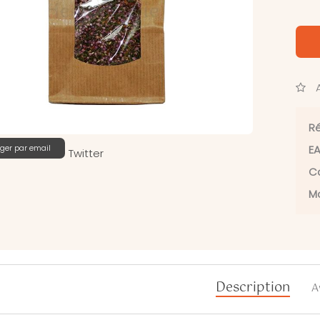
A
Ré
ger par email
EA
Twitter
Ca
Ma
Description
A