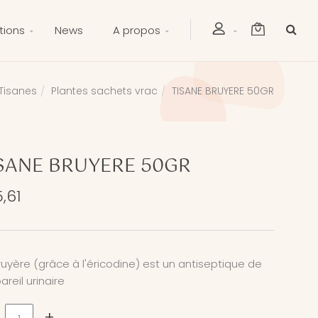
tions
News
A propos
Tisanes
Plantes sachets vrac
TISANE BRUYERE 50GR
SANE BRUYERE 50GR
,61
ruyère (grâce à l'éricodine) est un antiseptique de
areil urinaire
+