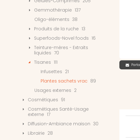
Gélules-Comprimés
205
Gemmothérapie
137
Oligo-éléments
38
Produits de la ruche
13
Superfoods-Novel foods
16
Teinture-mères - Extraits
liquides
70
Tisanes
111
Parta
Infusettes
21
Plantes sachets vrac
89
Usages externes
2
Cosmétiques
91
Cosmétiques Santé-Usage
externe
17
Diffusion-Ambiance maison
30
Librairie
28